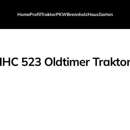
Home
Profil
Traktor
PKW
Brennholz
Haus
Garten
IHC 523 Oldtimer Trakto